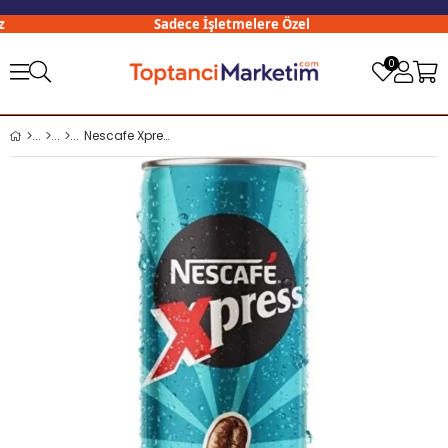
Sadece İşletmelere Özel
0
Nescafe Xpress 250 Ml Coconatte x24 lü Koli