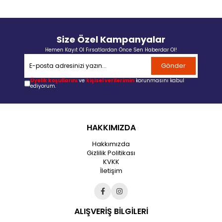
Size Özel Kampanyalar
Hemen Kayıt Ol Fırsatlardan Önce Sen Haberdar Ol!
Gönder
Üyelik koşullarını
ve
kişisel verilerimin
korunmasını kabul
ediyorum.
HAKKIMIZDA
Hakkımızda
Gizlilik Politikası
KVKK
İletişim
ALIŞVERİŞ BİLGİLERİ