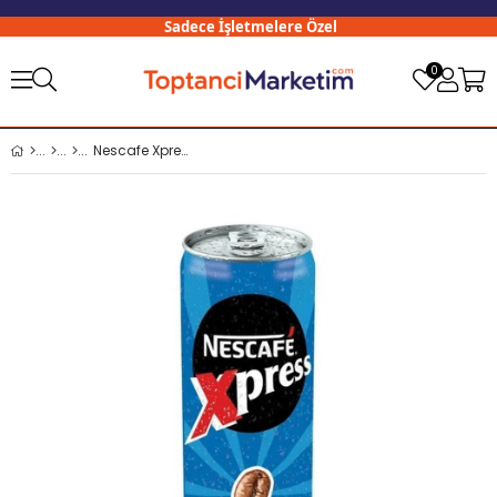
Sadece İşletmelere Özel
3
0
Nescafe Xpress 250 Ml Vanilla x24 lü Koli