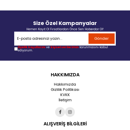
Size Özel Kampanyalar
Hemen Kayıt Ol Fırsatlardan Önce Sen Haberdar Ol!
Gönder
Üyelik koşullarını
ve
kişisel verilerimin
korunmasını kabul
ediyorum.
HAKKIMIZDA
Hakkımızda
Gizlilik Politikası
KVKK
İletişim
ALIŞVERİŞ BİLGİLERİ