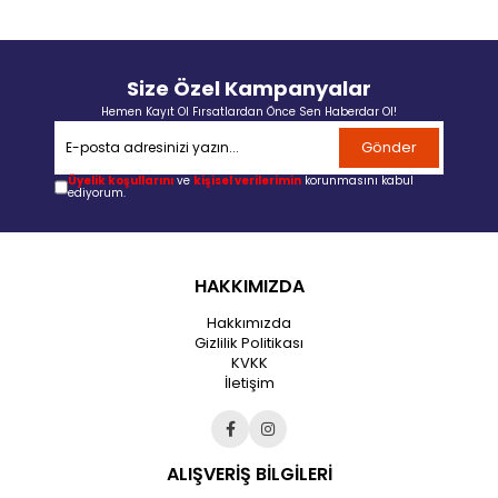
Size Özel Kampanyalar
Hemen Kayıt Ol Fırsatlardan Önce Sen Haberdar Ol!
Gönder
Üyelik koşullarını
ve
kişisel verilerimin
korunmasını kabul
ediyorum.
HAKKIMIZDA
Hakkımızda
Gizlilik Politikası
KVKK
İletişim
ALIŞVERİŞ BİLGİLERİ