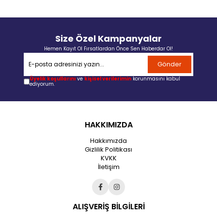
Size Özel Kampanyalar
Hemen Kayıt Ol Fırsatlardan Önce Sen Haberdar Ol!
Gönder
Üyelik koşullarını
ve
kişisel verilerimin
korunmasını kabul
ediyorum.
HAKKIMIZDA
Hakkımızda
Gizlilik Politikası
KVKK
İletişim
ALIŞVERİŞ BİLGİLERİ