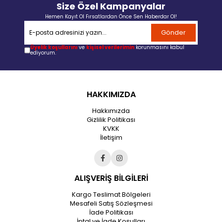
Size Özel Kampanyalar
Hemen Kayıt Ol Fırsatlardan Önce Sen Haberdar Ol!
Gönder
Üyelik koşullarını
ve
kişisel verilerimin
korunmasını kabul
ediyorum.
HAKKIMIZDA
Hakkımızda
Gizlilik Politikası
KVKK
İletişim
ALIŞVERİŞ BİLGİLERİ
Kargo Teslimat Bölgeleri
Mesafeli Satış Sözleşmesi
İade Politikası
İptal ve İade Koşulları