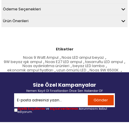
Ödeme Seçenekleri
Ürün Önerileri
Etiketler
Noas 9 Watt Ampul
,
Noas LED ampul beyaz
,
9W beyaz ışık ampul
,
Noas E27 LED ampul
,
tasarruflu LED ampul
,
Noas aydınlatma ürünleri
,
beyaz LED lamba
,
ekonomik ampul fiyatları
,
uzun ömürlü LED
,
Noas 9W 6500K.
,
Size Özel Kampanyalar
Hemen Kayıt Ol Fırsatlardan Önce Sen Haberdar Ol!
Gönder
Üyelik koşullarını
ve
kişisel verilerimin
korunmasını kabul
ediyorum.