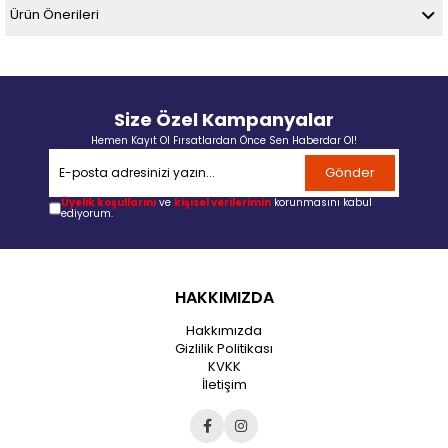
Ürün Önerileri
Size Özel Kampanyalar
Hemen Kayıt Ol Fırsatlardan Önce Sen Haberdar Ol!
Gönder
Üyelik koşullarını
ve
kişisel verilerimin
korunmasını kabul
ediyorum.
HAKKIMIZDA
Hakkımızda
Gizlilik Politikası
KVKK
İletişim