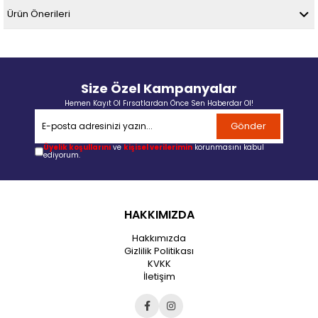
Ürün Önerileri
Size Özel Kampanyalar
Hemen Kayıt Ol Fırsatlardan Önce Sen Haberdar Ol!
Gönder
Üyelik koşullarını
ve
kişisel verilerimin
korunmasını kabul
ediyorum.
HAKKIMIZDA
Hakkımızda
Gizlilik Politikası
KVKK
İletişim