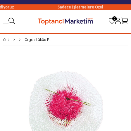
iyoruz
Sadece İşletmelere Özel
0
Orgaz Lüküs Fitili Telli 12 li Poşet