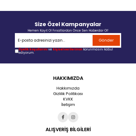
Size Özel Kampanyalar
Hemen Kayıt Ol Fırsatlardan Önce Sen Haberdar Ol!
Gönder
Üyelik koşullarını
ve
kişisel verilerimin
korunmasını kabul
ediyorum.
HAKKIMIZDA
Hakkımızda
Gizlilik Politikası
KVKK
İletişim
ALIŞVERİŞ BİLGİLERİ