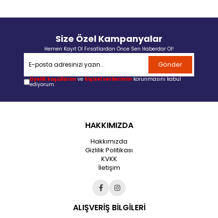
Size Özel Kampanyalar
Hemen Kayıt Ol Fırsatlardan Önce Sen Haberdar Ol!
Gönder
Üyelik koşullarını
ve
kişisel verilerimin
korunmasını kabul
ediyorum.
HAKKIMIZDA
Hakkımızda
Gizlilik Politikası
KVKK
İletişim
ALIŞVERİŞ BİLGİLERİ