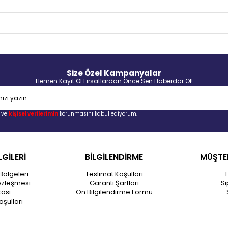
Size Özel Kampanyalar
Hemen Kayıt Ol Fırsatlardan Önce Sen Haberdar Ol!
ve
kişisel verilerimin
korunmasını kabul ediyorum.
LGİLERİ
BİLGİLENDİRME
MÜŞTER
Bölgeleri
Teslimat Koşulları
özleşmesi
Garanti Şartları
Si
kası
Ön Bilgilendirme Formu
oşulları