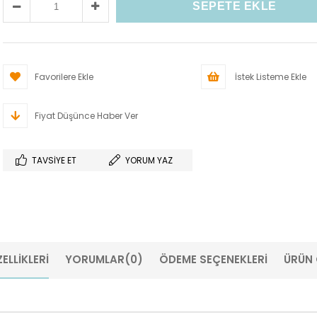
Favorilere Ekle
İstek Listeme Ekle
Fiyat Düşünce Haber Ver
TAVSIYE ET
YORUM YAZ
ELLIKLERI
YORUMLAR
(0)
ÖDEME SEÇENEKLERI
ÜRÜN 