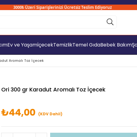
3000₺ Üzeri Siparişlerinizi Ücretsiz Teslim Ediyoruz
akım
Ev ve Yaşam
İçecek
Temizlik
Temel Gıda
Bebek Bakım
Şa
adut Aromalı Toz İçecek
Ori 300 gr Karadut Aromalı Toz İçecek
₺44,00
(KDV Dahil)