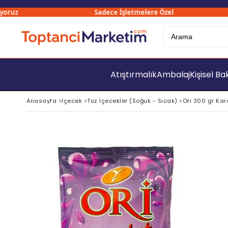
uz
Sadece İşletmelere Özel
Atıştırmalık
Ambalaj
Kişisel B
Anasayfa
>
İçecek
>
Toz İçecekler (Soğuk - Sıcak)
>
Ori 300 gr Kar