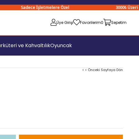
Sadece İşletmelere Özel
3000₺ Üzeri Sipa
Üye Girişi
Favorilerim
0
Sepetim
rküteri ve Kahvaltılık
Oyuncak
< < Önceki Sayfaya Dön