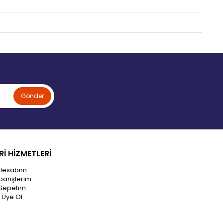
Gönder
İ HİZMETLERİ
Hesabım
parişlerim
Sepetim
Üye Ol