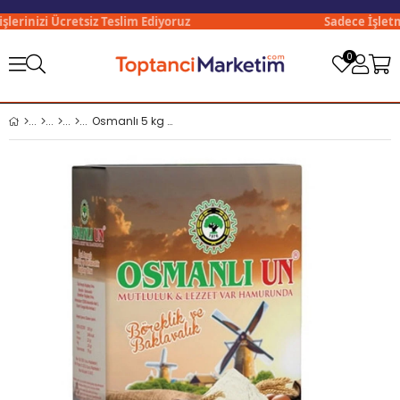
erinizi Ücretsiz Teslim Ediyoruz
Sadece İşletmel
0
Osmanlı 5 kg Un Böreklik Pastalık x3 lü Koli