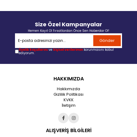
Size Özel Kampanyalar
Hemen Kayıt Ol Fırsatlardan Önce Sen Haberdar Ol!
Gönder
Üyelik koşullarını
ve
kişisel verilerimin
korunmasını kabul
ediyorum.
HAKKIMIZDA
Hakkımızda
Gizlilik Politikası
KVKK
İletişim
ALIŞVERİŞ BİLGİLERİ