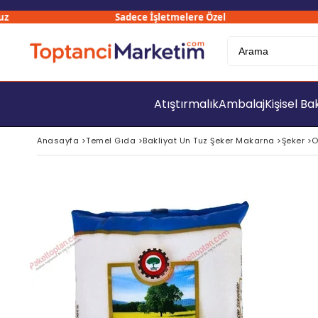
Sadece İşletmelere Özel
3
Atıştırmalık
Ambalaj
Kişisel B
Anasayfa
>
Temel Gıda
>
Bakliyat Un Tuz Şeker Makarna
>
Şeker
>
O