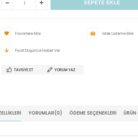
Favorilere Ekle
İstek Listeme Ekle
Fiyat Düşünce Haber Ver
TAVSIYE ET
YORUM YAZ
ELLIKLERI
YORUMLAR
(0)
ÖDEME SEÇENEKLERI
ÜRÜN 