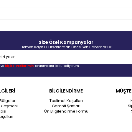
Size Özel Kampanyalar
Hemen Kayıt Ol Fırsatlardan Önce Sen Haberdar Ol!
ve
kişisel verilerimin
korunmasını kabul ediyorum.
LGİLERİ
BİLGİLENDİRME
MÜŞTER
Bölgeleri
Teslimat Koşulları
özleşmesi
Garanti Şartları
Si
kası
Ön Bilgilendirme Formu
oşulları