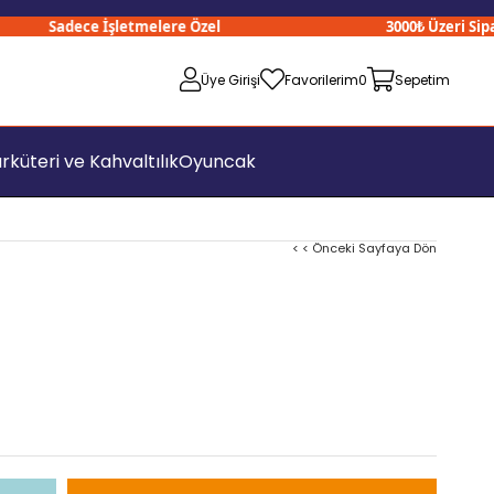
Sadece İşletmelere Özel
3000₺ Üzeri Siparişl
Üye Girişi
Favorilerim
0
Sepetim
rküteri ve Kahvaltılık
Oyuncak
< < Önceki Sayfaya Dön