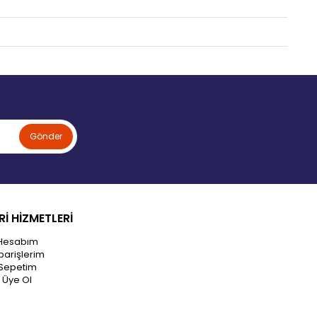
Gönder
İ HİZMETLERİ
Hesabım
parişlerim
Sepetim
Üye Ol