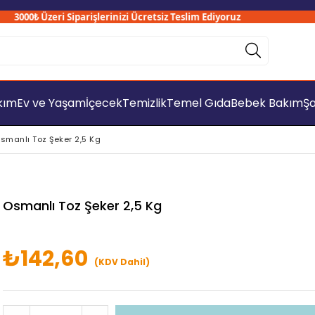
000₺ Üzeri Siparişlerinizi Ücretsiz Teslim Ediyoruz
akım
Ev ve Yaşam
İçecek
Temizlik
Temel Gıda
Bebek Bakım
Şa
smanlı Toz Şeker 2,5 Kg
Osmanlı Toz Şeker 2,5 Kg
₺142,60
(KDV Dahil)