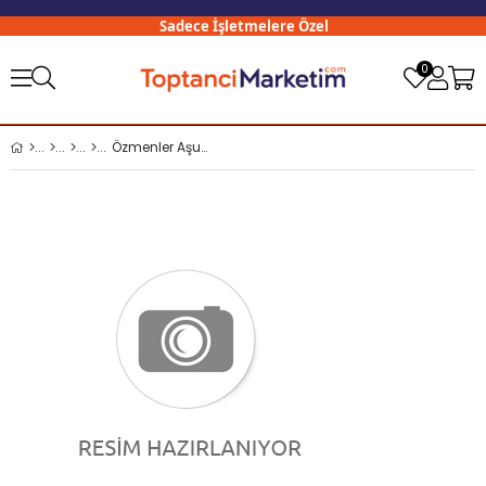
Sadece İşletmelere Özel
3
0
Özmenler Aşurelik Buğday 25 kg