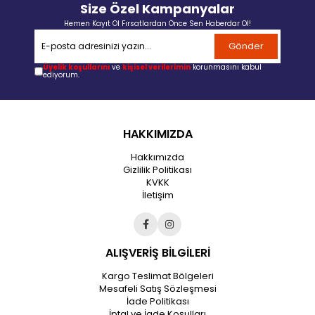
Size Özel Kampanyalar
Hemen Kayıt Ol Fırsatlardan Önce Sen Haberdar Ol!
Gönder
Üyelik koşullarını
ve
kişisel verilerimin
korunmasını kabul
ediyorum.
HAKKIMIZDA
Hakkımızda
Gizlilik Politikası
KVKK
İletişim
ALIŞVERİŞ BİLGİLERİ
Kargo Teslimat Bölgeleri
Mesafeli Satış Sözleşmesi
İade Politikası
İptal ve İade Koşulları