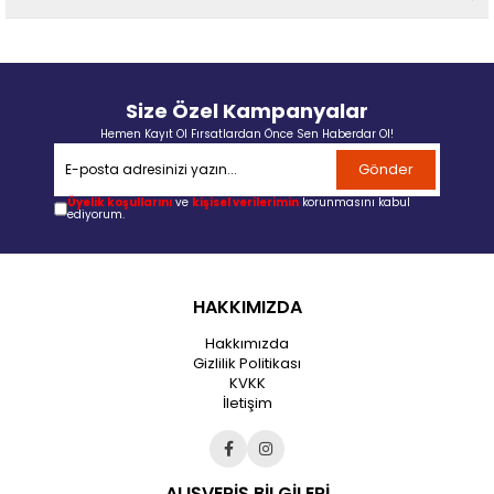
Size Özel Kampanyalar
Hemen Kayıt Ol Fırsatlardan Önce Sen Haberdar Ol!
Gönder
Üyelik koşullarını
ve
kişisel verilerimin
korunmasını kabul
ediyorum.
HAKKIMIZDA
Hakkımızda
Gizlilik Politikası
KVKK
İletişim
ALIŞVERİŞ BİLGİLERİ