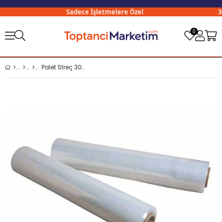
Sadece İşletmelere Özel
300
0
Palet Streç 300 Mt 50 CM 17 Mikron 2,3 KG (Masura 300 Gr)