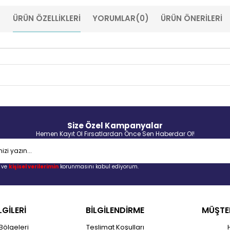
ÜRÜN ÖZELLIKLERI
YORUMLAR
(0)
ÜRÜN ÖNERILERI
Size Özel Kampanyalar
Hemen Kayıt Ol Fırsatlardan Önce Sen Haberdar Ol!
ve
kişisel verilerimin
korunmasını kabul ediyorum.
LGİLERİ
BİLGİLENDİRME
MÜŞTER
Bölgeleri
Teslimat Koşulları