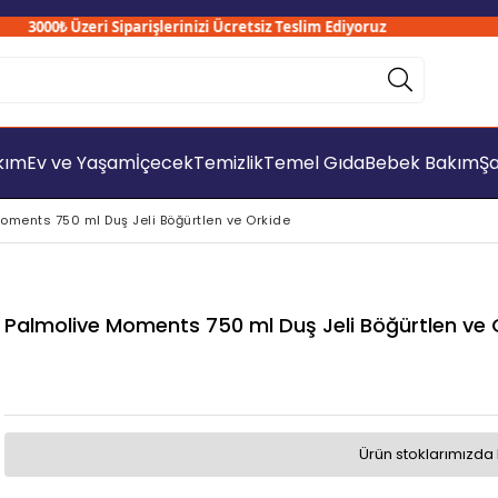
3000₺ Üzeri Siparişlerinizi Ücretsiz Teslim Ediyoruz
akım
Ev ve Yaşam
İçecek
Temizlik
Temel Gıda
Bebek Bakım
Şa
oments 750 ml Duş Jeli Böğürtlen ve Orkide
Palmolive Moments 750 ml Duş Jeli Böğürtlen ve 
Ürün stoklarımızda 