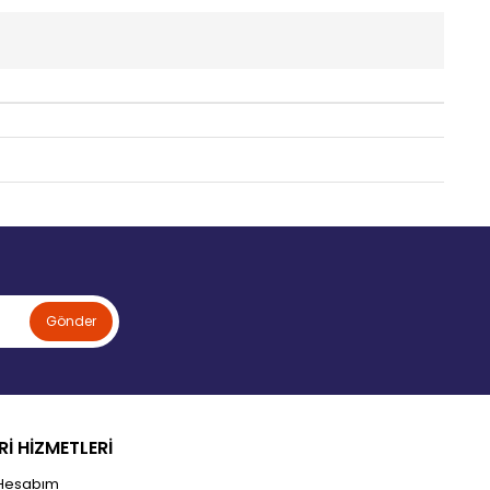
Gönder
İ HİZMETLERİ
Hesabım