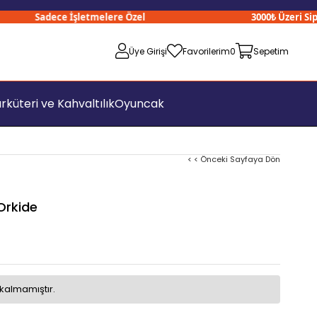
Sadece İşletmelere Özel
3000₺ Üzeri Sipariş
Üye Girişi
Favorilerim
0
Sepetim
rküteri ve Kahvaltılık
Oyuncak
< < Önceki Sayfaya Dön
Orkide
kalmamıştır.