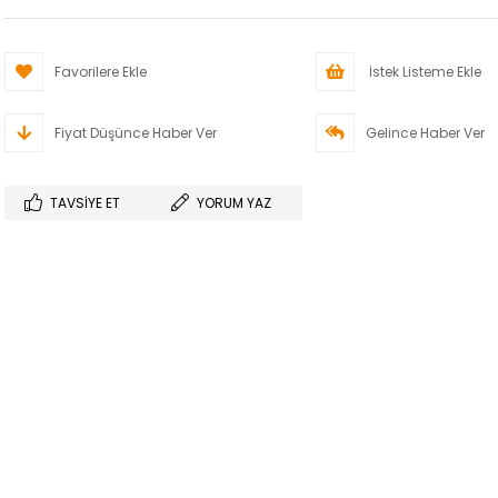
Favorilere Ekle
İstek Listeme Ekle
Fiyat Düşünce Haber Ver
Gelince Haber Ver
TAVSIYE ET
YORUM YAZ