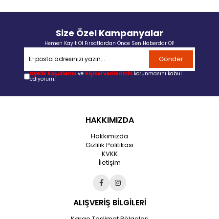
Size Özel Kampanyalar
Hemen Kayıt Ol Fırsatlardan Önce Sen Haberdar Ol!
Gönder
Üyelik koşullarını
ve
kişisel verilerimin
korunmasını kabul
ediyorum.
HAKKIMIZDA
Hakkımızda
Gizlilik Politikası
KVKK
İletişim
ALIŞVERİŞ BİLGİLERİ
Kargo Teslimat Bölgeleri