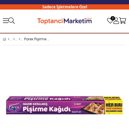
Sadece İşletmelere Özel
3
0
Parex Pişirme Kağıdı Kesilmiş 16 lı 42x37 Cm