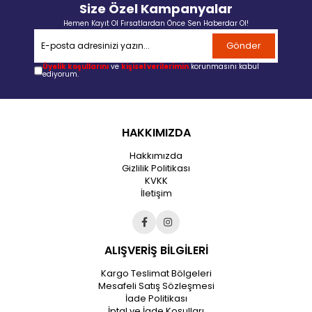
Size Özel Kampanyalar
Hemen Kayıt Ol Fırsatlardan Önce Sen Haberdar Ol!
Gönder
Üyelik koşullarını
ve
kişisel verilerimin
korunmasını kabul
ediyorum.
HAKKIMIZDA
Hakkımızda
Gizlilik Politikası
KVKK
İletişim
ALIŞVERİŞ BİLGİLERİ
Kargo Teslimat Bölgeleri
Mesafeli Satış Sözleşmesi
İade Politikası
İptal ve İade Koşulları