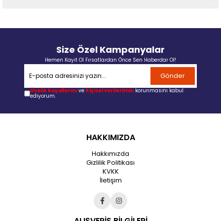
Size Özel Kampanyalar
Hemen Kayıt Ol Fırsatlardan Önce Sen Haberdar Ol!
Gönder
Üyelik koşullarını
ve
kişisel verilerimin
korunmasını kabul
ediyorum.
HAKKIMIZDA
Hakkımızda
Gizlilik Politikası
KVKK
İletişim
ALIŞVERİŞ BİLGİLERİ