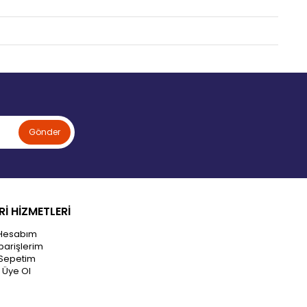
Gönder
İ HİZMETLERİ
Hesabım
parişlerim
Sepetim
Üye Ol