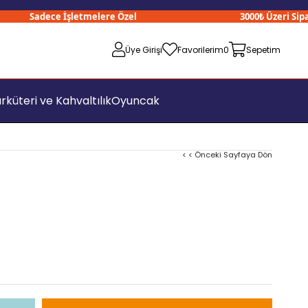
Sadece İşletmelere Özel
3000₺ Üzeri Sipariş
Üye Girişi
Favorilerim
0
Sepetim
rküteri ve Kahvaltılık
Oyuncak
< < Önceki Sayfaya Dön