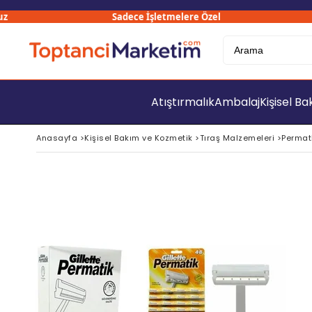
Sadece İşletmelere Özel
Atıştırmalık
Ambalaj
Kişisel B
Anasayfa
>
Kişisel Bakım ve Kozmetik
>
Tıraş Malzemeleri
>
Permati