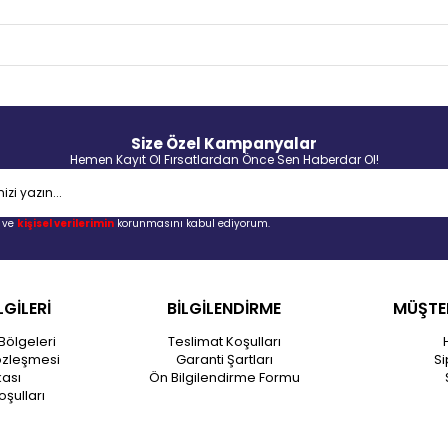
Size Özel Kampanyalar
Hemen Kayıt Ol Fırsatlardan Önce Sen Haberdar Ol!
ve
kişisel verilerimin
korunmasını kabul ediyorum.
LGİLERİ
BİLGİLENDİRME
MÜŞTER
Bölgeleri
Teslimat Koşulları
özleşmesi
Garanti Şartları
Si
kası
Ön Bilgilendirme Formu
oşulları