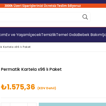
3000₺ Üzeri Siparişlerinizi Ücretsiz Teslim Ediyoruz
akım
Ev ve Yaşam
İçecek
Temizlik
Temel Gıda
Bebek Bakım
Şa
k Kartela x96 lı Paket
Permatik Kartela x96 lı Paket
₺1.575,36
(KDV Dahil)