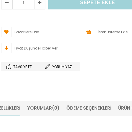
Favorilere Ekle
İstek Listeme Ekle
Fiyat Düşünce Haber Ver
TAVSIYE ET
YORUM YAZ
ELLIKLERI
YORUMLAR
(0)
ÖDEME SEÇENEKLERI
ÜRÜN 