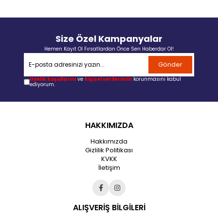
Size Özel Kampanyalar
Hemen Kayıt Ol Fırsatlardan Önce Sen Haberdar Ol!
Gönder
Üyelik koşullarını
ve
kişisel verilerimin
korunmasını kabul
ediyorum.
HAKKIMIZDA
Hakkımızda
Gizlilik Politikası
KVKK
İletişim
ALIŞVERİŞ BİLGİLERİ