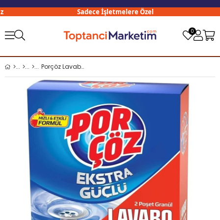
Sadece İşletmelere Özel
0
Porçöz Lavabo Açıcı 100 Gr x12 li Paket