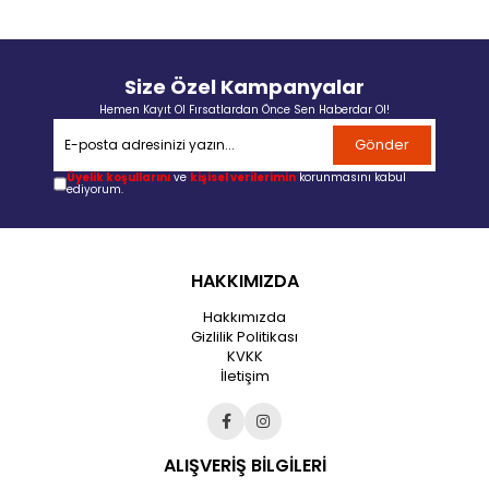
Size Özel Kampanyalar
Hemen Kayıt Ol Fırsatlardan Önce Sen Haberdar Ol!
Gönder
Üyelik koşullarını
ve
kişisel verilerimin
korunmasını kabul
ediyorum.
HAKKIMIZDA
Hakkımızda
Gizlilik Politikası
KVKK
İletişim
ALIŞVERİŞ BİLGİLERİ