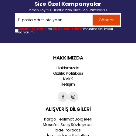
Size Özel Kampanyalar
Hemen Kayıt Ol Fırsatlardan Önce Sen Haberdar Ol!
Gönder
Üyelik koşullarını
ve
kişisel verilerimin
korunmasını kabul
ediyorum.
HAKKIMIZDA
Hakkımızda
Gizlilik Politikası
KVKK
İletişim
ALIŞVERİŞ BİLGİLERİ
Kargo Teslimat Bölgeleri
Mesafeli Satış Sözleşmesi
İade Politikası
İptal ve İade Koşulları