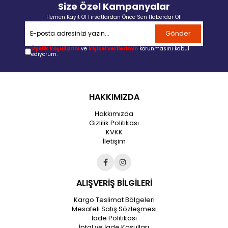
Size Özel Kampanyalar
Hemen Kayıt Ol Fırsatlardan Önce Sen Haberdar Ol!
Gönder
Üyelik koşullarını
ve
kişisel verilerimin
korunmasını kabul
ediyorum.
HAKKIMIZDA
Hakkımızda
Gizlilik Politikası
KVKK
İletişim
ALIŞVERİŞ BİLGİLERİ
Kargo Teslimat Bölgeleri
Mesafeli Satış Sözleşmesi
İade Politikası
İptal ve İade Koşulları