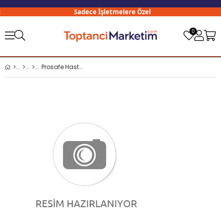
Sadece İşletmelere Özel
0
Prosafe Hasta Bezi Külot Large 8 li Paket