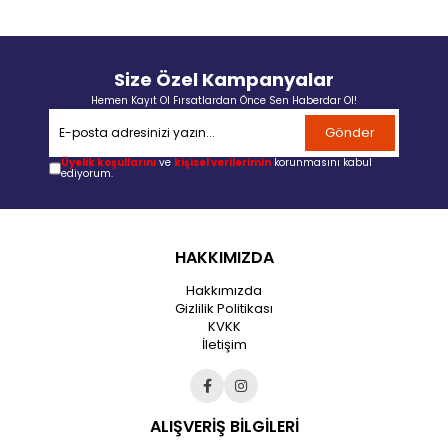
Size Özel Kampanyalar
Hemen Kayıt Ol Fırsatlardan Önce Sen Haberdar Ol!
Gönder
Üyelik koşullarını
ve
kişisel verilerimin
korunmasını kabul
ediyorum.
HAKKIMIZDA
Hakkımızda
Gizlilik Politikası
KVKK
İletişim
ALIŞVERİŞ BİLGİLERİ