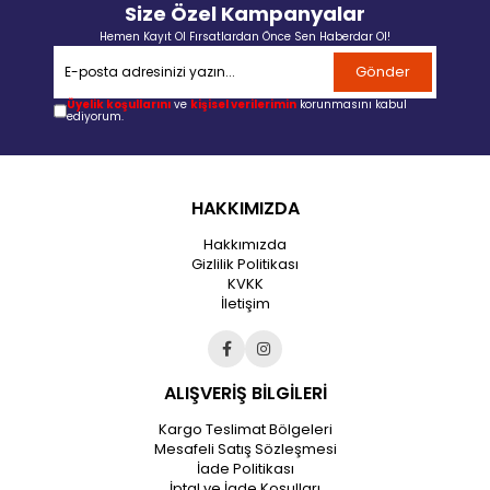
Size Özel Kampanyalar
Hemen Kayıt Ol Fırsatlardan Önce Sen Haberdar Ol!
Gönder
Üyelik koşullarını
ve
kişisel verilerimin
korunmasını kabul
ediyorum.
HAKKIMIZDA
Hakkımızda
Gizlilik Politikası
KVKK
İletişim
ALIŞVERİŞ BİLGİLERİ
Kargo Teslimat Bölgeleri
Mesafeli Satış Sözleşmesi
İade Politikası
İptal ve İade Koşulları