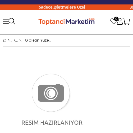
Sadece İşletmelere Özel
300
0
Q Clean Yüzey Temizleyici 2,5 Lt Lavanta