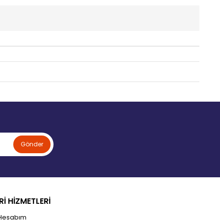
Gönder
İ HİZMETLERİ
Hesabım