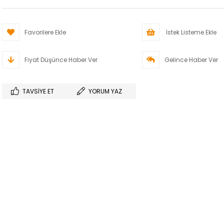
Favorilere Ekle
İstek Listeme Ekle
Fiyat Düşünce Haber Ver
Gelince Haber Ver
TAVSIYE ET
YORUM YAZ