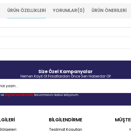
ÜRÜN ÖZELLIKLERI
YORUMLAR
(0)
ÜRÜN ÖNERILERI
Size Özel Kampanyalar
Hemen Kayıt Ol Fırsatlardan Önce Sen Haberdar Ol!
ve
kişisel verilerimin
korunmasını kabul ediyorum.
LGİLERİ
BİLGİLENDİRME
MÜŞTER
Bölgeleri
Teslimat Koşulları