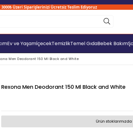
0₺ Üzeri Siparişlerinizi Ücretsiz Teslim Ediyoruz
akım
Ev ve Yaşam
İçecek
Temizlik
Temel Gıda
Bebek Bakım
Şa
xona Men Deodorant 150 Ml Black and White
Rexona Men Deodorant 150 Ml Black and White
Ürün stoklarımızda 