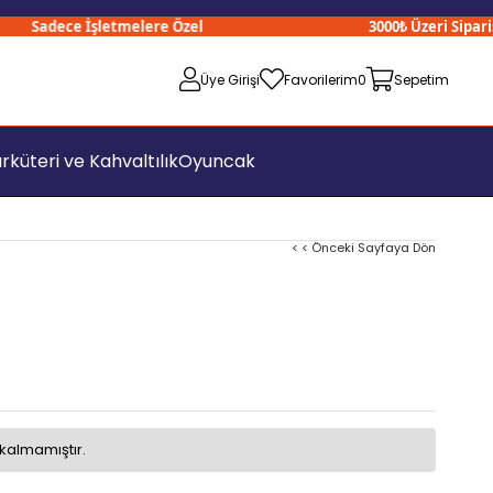
Sadece İşletmelere Özel
3000₺ Üzeri Siparişler
Üye Girişi
Favorilerim
0
Sepetim
rküteri ve Kahvaltılık
Oyuncak
< < Önceki Sayfaya Dön
kalmamıştır.