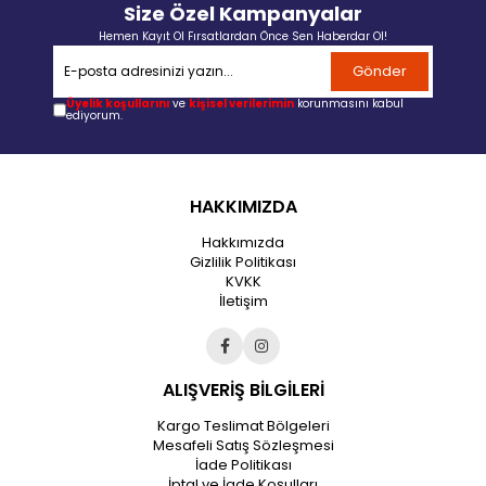
Size Özel Kampanyalar
Hemen Kayıt Ol Fırsatlardan Önce Sen Haberdar Ol!
Gönder
Üyelik koşullarını
ve
kişisel verilerimin
korunmasını kabul
ediyorum.
HAKKIMIZDA
Hakkımızda
Gizlilik Politikası
KVKK
İletişim
ALIŞVERİŞ BİLGİLERİ
Kargo Teslimat Bölgeleri
Mesafeli Satış Sözleşmesi
İade Politikası
İptal ve İade Koşulları