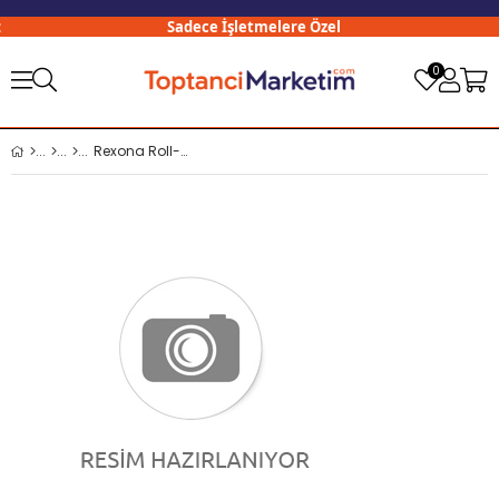
Sadece İşletmelere Özel
0
Rexona Roll-On Women 50 Ml Sexy Bouquet