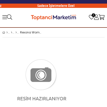
Sadece İşletmelere Özel
0
Rexona Women Deodorant 150 Ml Base Musk