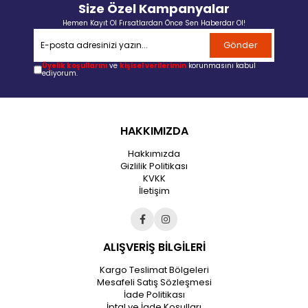
Size Özel Kampanyalar
Hemen Kayıt Ol Fırsatlardan Önce Sen Haberdar Ol!
Gönder
Üyelik koşullarını
ve
kişisel verilerimin
korunmasını kabul
ediyorum.
HAKKIMIZDA
Hakkımızda
Gizlilik Politikası
KVKK
İletişim
ALIŞVERİŞ BİLGİLERİ
Kargo Teslimat Bölgeleri
Mesafeli Satış Sözleşmesi
İade Politikası
İptal ve İade Koşulları