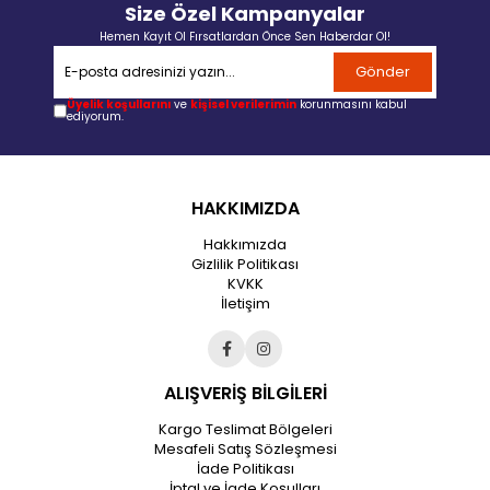
Size Özel Kampanyalar
Hemen Kayıt Ol Fırsatlardan Önce Sen Haberdar Ol!
Gönder
Üyelik koşullarını
ve
kişisel verilerimin
korunmasını kabul
ediyorum.
HAKKIMIZDA
Hakkımızda
Gizlilik Politikası
KVKK
İletişim
ALIŞVERİŞ BİLGİLERİ
Kargo Teslimat Bölgeleri
Mesafeli Satış Sözleşmesi
İade Politikası
İptal ve İade Koşulları