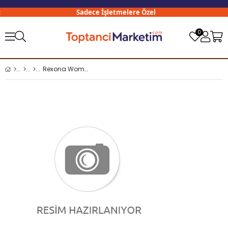
Sadece İşletmelere Özel
0
Rexona Women Deodorant 150 Ml Cotton Dry