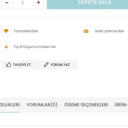
Favorilere Ekle
İstek Listeme Ekle
Fiyat Düşünce Haber Ver
TAVSIYE ET
YORUM YAZ
ELLIKLERI
YORUMLAR
(0)
ÖDEME SEÇENEKLERI
ÜRÜN 