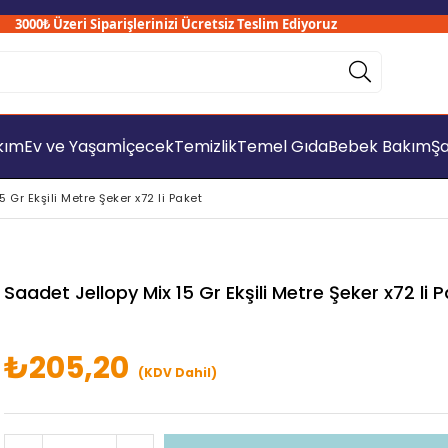
000₺ Üzeri Siparişlerinizi Ücretsiz Teslim Ediyoruz
akım
Ev ve Yaşam
İçecek
Temizlik
Temel Gıda
Bebek Bakım
Şa
 Gr Ekşili Metre Şeker x72 li Paket
Saadet Jellopy Mix 15 Gr Ekşili Metre Şeker x72 li 
₺205,20
(KDV Dahil)