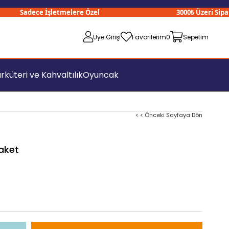
Sadece İşletmelere Özel
3000₺ Üzeri Siparişle
Üye Girişi
Favorilerim
0
Sepetim
rküteri ve Kahvaltılık
Oyuncak
< < Önceki Sayfaya Dön
Paket