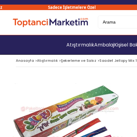
Sadece İşletmelere Özel
3
Atıştırmalık
Ambalaj
Kişisel B
Anasayfa
>
Atıştırmalık
>
Şekerleme ve Sakız
>
Saadet Jellopy Mix 15