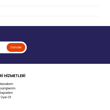
Gönder
İ HİZMETLERİ
Hesabım
parişlerim
Sepetim
Üye Ol