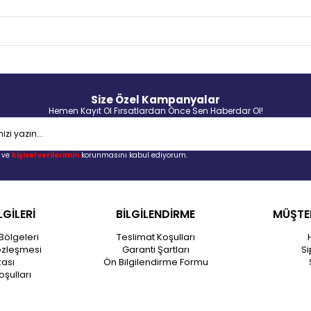
Size Özel Kampanyalar
Hemen Kayıt Ol Fırsatlardan Önce Sen Haberdar Ol!
ve
kişisel verilerimin
korunmasını kabul ediyorum.
LGİLERİ
BİLGİLENDİRME
MÜŞTER
Bölgeleri
Teslimat Koşulları
özleşmesi
Garanti Şartları
Si
kası
Ön Bilgilendirme Formu
oşulları