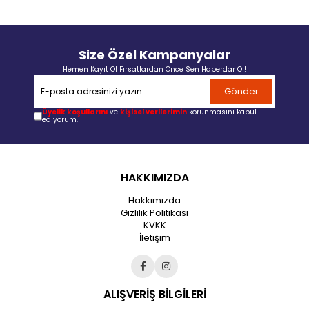
Size Özel Kampanyalar
Hemen Kayıt Ol Fırsatlardan Önce Sen Haberdar Ol!
Gönder
Üyelik koşullarını
ve
kişisel verilerimin
korunmasını kabul
ediyorum.
HAKKIMIZDA
Hakkımızda
Gizlilik Politikası
KVKK
İletişim
ALIŞVERİŞ BİLGİLERİ