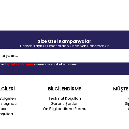
Size Özel Kampanyalar
Hemen Kayıt Ol Fırsatlardan Önce Sen Haberdar Ol!
ve
kişisel verilerimin
korunmasını kabul ediyorum.
LGİLERİ
BİLGİLENDİRME
MÜŞTER
Bölgeleri
Teslimat Koşulları
özleşmesi
Garanti Şartları
Si
kası
Ön Bilgilendirme Formu
oşulları