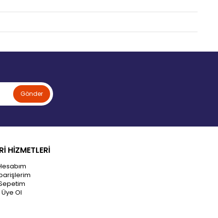
Gönder
İ HİZMETLERİ
Hesabım
parişlerim
Sepetim
Üye Ol