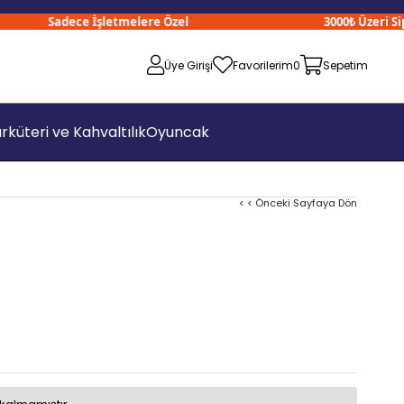
Sadece İşletmelere Özel
3000₺ Üzeri Sipari
Üye Girişi
Favorilerim
0
Sepetim
rküteri ve Kahvaltılık
Oyuncak
< < Önceki Sayfaya Dön