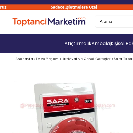
Sadece İşletmelere Özel
Atıştırmalık
Ambalaj
Kişisel B
Anasayfa
>
Ev ve Yaşam
>
Hırdavat ve Genel Gereçler
>
Sara Tırpa