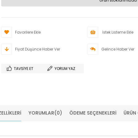
Ürün stoklarımızda 
Favorilere Ekle
İstek Listeme Ekle
Fiyat Düşünce Haber Ver
Gelince Haber Ver
TAVSIYE ET
YORUM YAZ
ELLIKLERI
YORUMLAR
(0)
ÖDEME SEÇENEKLERI
ÜRÜN 