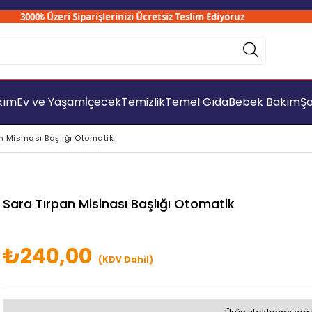
3000₺ Üzeri Siparişlerinizi Ücretsiz Teslim Ediyoruz
akım
Ev ve Yaşam
İçecek
Temizlik
Temel Gıda
Bebek Bakım
Şa
n Misinası Başlığı Otomatik
Sara Tırpan Misinası Başlığı Otomatik
₺240,00
(KDV Dahil)