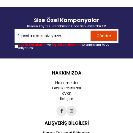
Size Özel Kampanyalar
Hemen Kayıt Ol Fırsatlardan Önce Sen Haberdar Ol!
Gönder
Üyelik koşullarını
ve
kişisel verilerimin
korunmasını kabul
ediyorum.
HAKKIMIZDA
Hakkımızda
Gizlilik Politikası
KVKK
İletişim
ALIŞVERİŞ BİLGİLERİ
Kargo Teslimat Bölgeleri