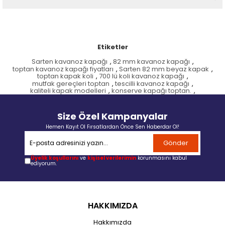
Etiketler
Sarten kavanoz kapağı
,
82 mm kavanoz kapağı
,
toptan kavanoz kapağı fiyatları
,
Sarten 82 mm beyaz kapak
,
toptan kapak koli
,
700 lü koli kavanoz kapağı
,
mutfak gereçleri toptan
,
tescilli kavanoz kapağı
,
kaliteli kapak modelleri
,
konserve kapağı toptan.
,
Size Özel Kampanyalar
Hemen Kayıt Ol Fırsatlardan Önce Sen Haberdar Ol!
Gönder
Üyelik koşullarını
ve
kişisel verilerimin
korunmasını kabul
ediyorum.
HAKKIMIZDA
Hakkımızda