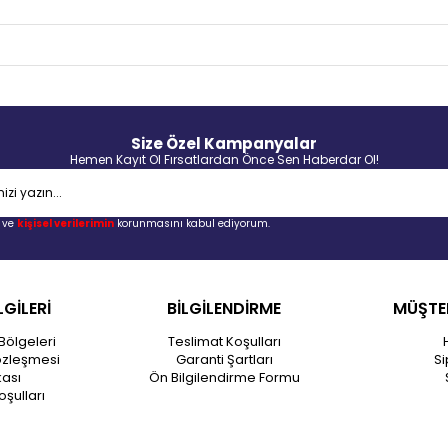
Size Özel Kampanyalar
Hemen Kayıt Ol Fırsatlardan Önce Sen Haberdar Ol!
ve
kişisel verilerimin
korunmasını kabul ediyorum.
LGİLERİ
BİLGİLENDİRME
MÜŞTER
Bölgeleri
Teslimat Koşulları
özleşmesi
Garanti Şartları
Si
kası
Ön Bilgilendirme Formu
oşulları