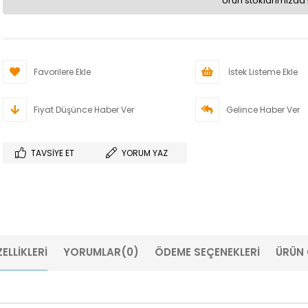
Ürün stoklarımızda 
Favorilere Ekle
İstek Listeme Ekle
Fiyat Düşünce Haber Ver
Gelince Haber Ver
TAVSIYE ET
YORUM YAZ
ELLIKLERI
YORUMLAR
(0)
ÖDEME SEÇENEKLERI
ÜRÜN 