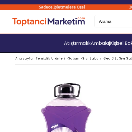
Sadece İşletmelere Özel
3000₺
Atıştırmalık
Ambalaj
Kişisel B
Anasayfa
>
Temizlik Ürünleri
>
Sabun
>
Sıvı Sabun
>
Sea 3 Lt Sıvı Sa