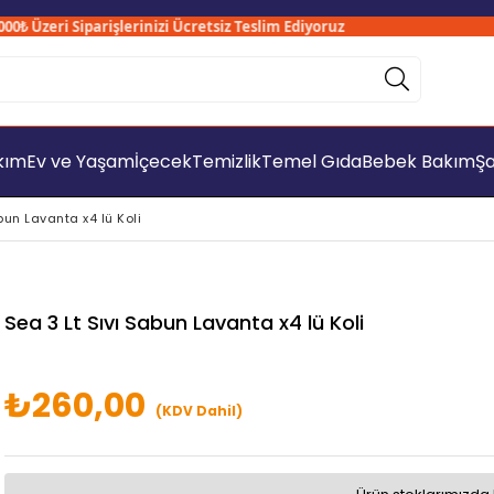
 Üzeri Siparişlerinizi Ücretsiz Teslim Ediyoruz
S
akım
Ev ve Yaşam
İçecek
Temizlik
Temel Gıda
Bebek Bakım
Şa
bun Lavanta x4 lü Koli
Sea 3 Lt Sıvı Sabun Lavanta x4 lü Koli
₺260,00
(KDV Dahil)