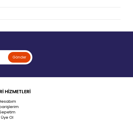
Gönder
İ HİZMETLERİ
Hesabım
parişlerim
Sepetim
Üye Ol