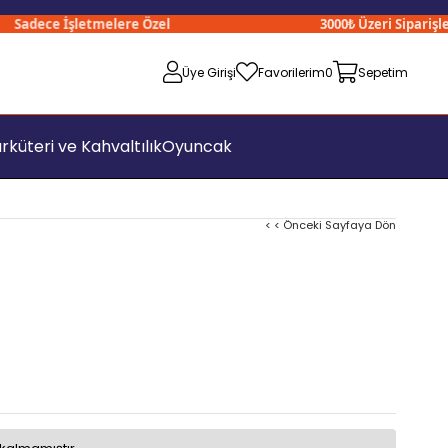
adece İşletmelere Özel
3000₺ Üzeri Siparişlerin
Üye Girişi
Favorilerim
0
Sepetim
rküteri ve Kahvaltılık
Oyuncak
< < Önceki Sayfaya Dön