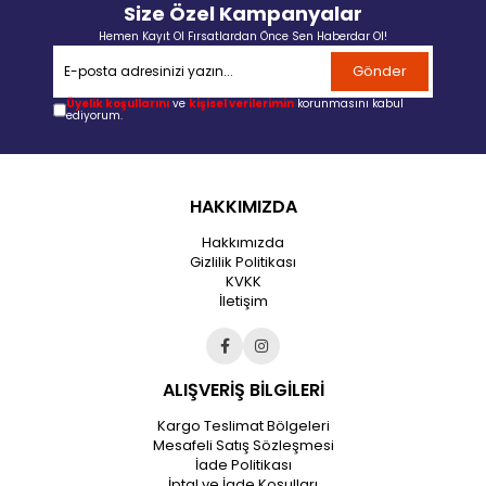
Size Özel Kampanyalar
Hemen Kayıt Ol Fırsatlardan Önce Sen Haberdar Ol!
Gönder
Üyelik koşullarını
ve
kişisel verilerimin
korunmasını kabul
ediyorum.
HAKKIMIZDA
Hakkımızda
Gizlilik Politikası
KVKK
İletişim
ALIŞVERİŞ BİLGİLERİ
Kargo Teslimat Bölgeleri
Mesafeli Satış Sözleşmesi
İade Politikası
İptal ve İade Koşulları