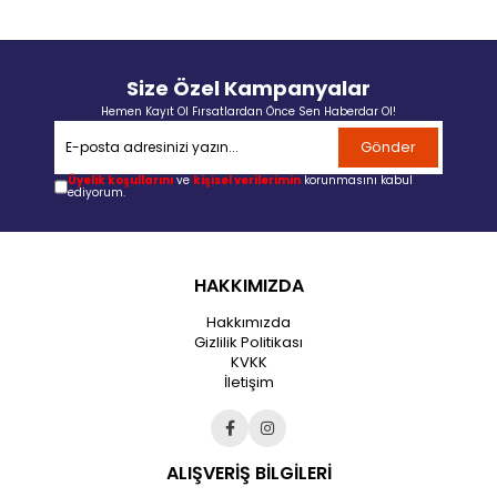
Size Özel Kampanyalar
Hemen Kayıt Ol Fırsatlardan Önce Sen Haberdar Ol!
Gönder
Üyelik koşullarını
ve
kişisel verilerimin
korunmasını kabul
ediyorum.
HAKKIMIZDA
Hakkımızda
Gizlilik Politikası
KVKK
İletişim
ALIŞVERİŞ BİLGİLERİ