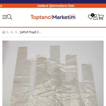
Sadece İşletmelere Özel
0
Şeffaf Poşet 2. Mal Küçük