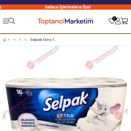
Sadece İşletmelere Özel
0
Selpak Extra Tuvalet Kağıdı 16 lı Pamuksu Doku x3 lü Koli