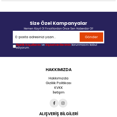
Size Özel Kampanyalar
Hemen Kayıt Ol Fırsatlardan Önce Sen Haberdar Ol!
Gönder
Üyelik koşullarını
ve
kişisel verilerimin
korunmasını kabul
ediyorum.
HAKKIMIZDA
Hakkımızda
Gizlilik Politikası
KVKK
İletişim
ALIŞVERİŞ BİLGİLERİ