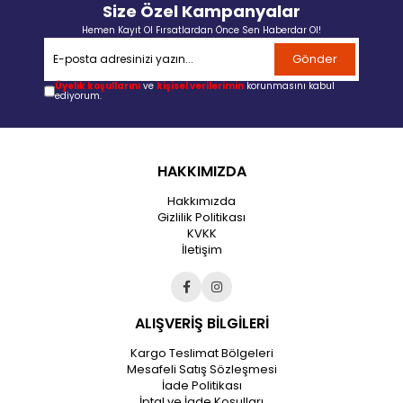
Size Özel Kampanyalar
Hemen Kayıt Ol Fırsatlardan Önce Sen Haberdar Ol!
Gönder
Üyelik koşullarını
ve
kişisel verilerimin
korunmasını kabul
ediyorum.
HAKKIMIZDA
Hakkımızda
Gizlilik Politikası
KVKK
İletişim
ALIŞVERİŞ BİLGİLERİ
Kargo Teslimat Bölgeleri
Mesafeli Satış Sözleşmesi
İade Politikası
İptal ve İade Koşulları