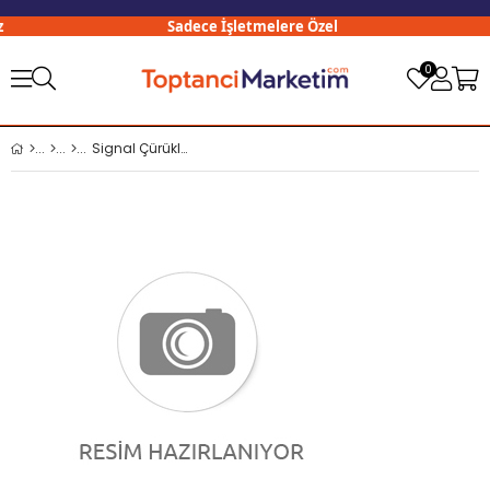
Sadece İşletmelere Özel
0
Signal Çürüklere Karşı Nane 50 Ml