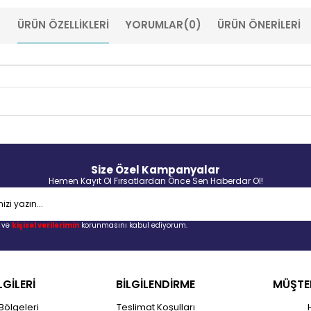
ÜRÜN ÖZELLIKLERI
YORUMLAR
(0)
ÜRÜN ÖNERILERI
Size Özel Kampanyalar
Hemen Kayıt Ol Fırsatlardan Önce Sen Haberdar Ol!
ve
kişisel verilerimin
korunmasını kabul ediyorum.
LGİLERİ
BİLGİLENDİRME
MÜŞTER
Bölgeleri
Teslimat Koşulları