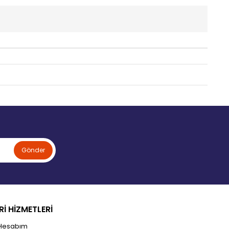
Gönder
İ HİZMETLERİ
Hesabım