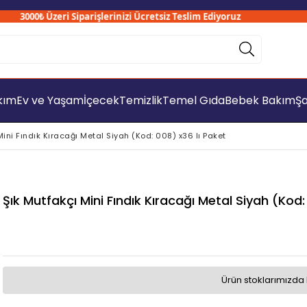
3000₺ Üzeri Siparişlerinizi Ücretsiz Teslim Ediyoruz
akım
Ev ve Yaşam
İçecek
Temizlik
Temel Gıda
Bebek Bakım
Şa
Mini Fındık Kıracağı Metal Siyah (Kod: 008) x36 lı Paket
Şık Mutfakçı Mini Fındık Kıracağı Metal Siyah (Kod:
Ürün stoklarımızda 