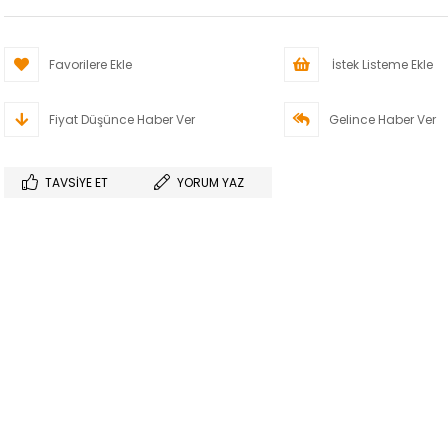
Favorilere Ekle
İstek Listeme Ekle
Fiyat Düşünce Haber Ver
Gelince Haber Ver
TAVSIYE ET
YORUM YAZ