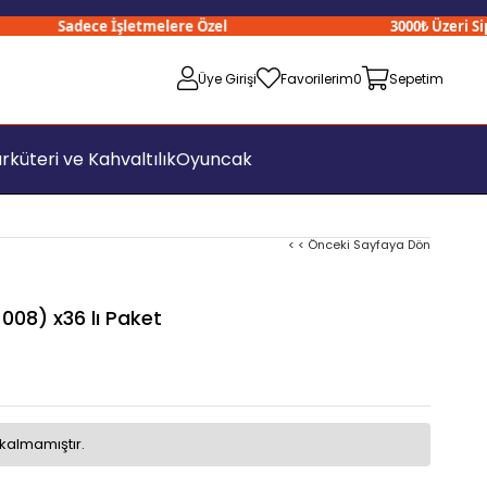
Sadece İşletmelere Özel
3000₺ Üzeri Sipari
Üye Girişi
Favorilerim
0
Sepetim
rküteri ve Kahvaltılık
Oyuncak
< < Önceki Sayfaya Dön
 008) x36 lı Paket
kalmamıştır.