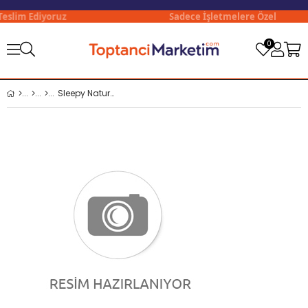
eslim Ediyoruz
Sadece İşletmelere Özel
0
Sleepy Natural 2 li Fırsat Çocuk Bezi 4 Beden 82 Adetli