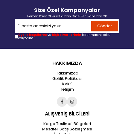
Size Özel Kampanyalar
Hemen Kayıt Ol Fırsatlardan Önce Sen Haberdar Ol!
Gönder
Üyelik koşullarını
ve
kişisel verilerimin
korunmasını kabul
ediyorum.
HAKKIMIZDA
Hakkımızda
Gizlilik Politikası
KVKK
İletişim
ALIŞVERİŞ BİLGİLERİ
Kargo Teslimat Bölgeleri
Mesafeli Satış Sözleşmesi