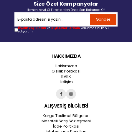
Size Özel Kampanyalar
Hemen Kayıt Ol Fırsatlardan Önce Sen Haberdar Ol!
Gönder
Üyelik koşullarını
ve
kişisel verilerimin
korunmasını kabul
ediyorum.
HAKKIMIZDA
Hakkımızda
Gizlilik Politikası
KVKK
İletişim
ALIŞVERİŞ BİLGİLERİ
Kargo Teslimat Bölgeleri
Mesafeli Satış Sözleşmesi
İade Politikası
İptal ve İade Koşulları