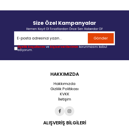
Size Özel Kampanyalar
Hemen Kayıt Ol Fırsatlardan Önce Sen Haberdar Ol!
Gönder
Üyelik koşullarını
ve
kişisel verilerimin
korunmasını kabul
ediyorum.
HAKKIMIZDA
Hakkımızda
Gizlilik Politikası
KVKK
İletişim
ALIŞVERİŞ BİLGİLERİ