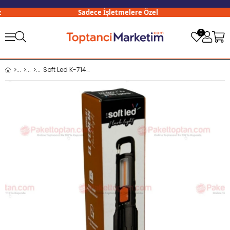
Sadece İşletmelere Özel
0
Soft Led K-7149 USB Şarjlı El Feneri