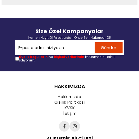
Size Özel Kampanyalar
Hemen Kayıt Ol Fırsatlardan Önce Sen Haberdar Ol!
Gönder
Üyelik koşullarını
ve
kişisel verilerimin
korunmasını kabul
ediyorum.
HAKKIMIZDA
Hakkımızda
Gizlilik Politikası
KVKK
İletişim
ALIŞVERİŞ BİLGİLERİ