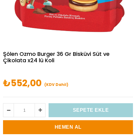
Şölen Ozmo Burger 36 Gr Bisküvi Süt ve
Çikolata x24 lü Koli
₺552,00
(KDV Dahil)