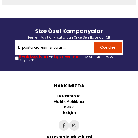
Size Özel Kampanyalar
Hemen Kayıt Ol Fırsatlardan Önce Sen Haberdar Ol!
Gönder
Üyelik koşullarını
ve
kişisel verilerimin
korunmasını kabul
ediyorum.
HAKKIMIZDA
Hakkımızda
Gizlilik Politikası
KVKK
İletişim
ALIŞVERİŞ BİLGİLERİ