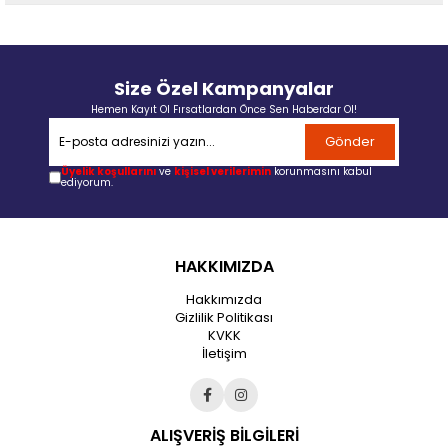
Size Özel Kampanyalar
Hemen Kayıt Ol Fırsatlardan Önce Sen Haberdar Ol!
Gönder
Üyelik koşullarını
ve
kişisel verilerimin
korunmasını kabul
ediyorum.
HAKKIMIZDA
Hakkımızda
Gizlilik Politikası
KVKK
İletişim
ALIŞVERİŞ BİLGİLERİ