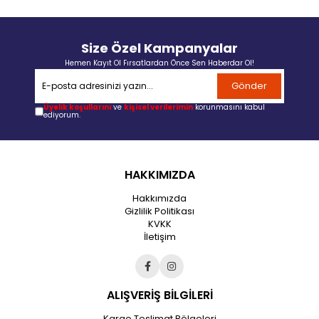
Size Özel Kampanyalar
Hemen Kayıt Ol Fırsatlardan Önce Sen Haberdar Ol!
Gönder
Üyelik koşullarını
ve
kişisel verilerimin
korunmasını kabul
ediyorum.
HAKKIMIZDA
Hakkımızda
Gizlilik Politikası
KVKK
İletişim
ALIŞVERİŞ BİLGİLERİ
Kargo Teslimat Bölgeleri