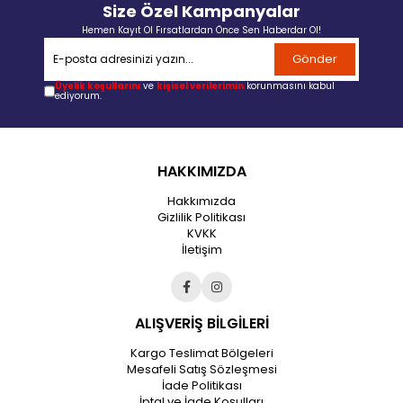
Size Özel Kampanyalar
Hemen Kayıt Ol Fırsatlardan Önce Sen Haberdar Ol!
Gönder
Üyelik koşullarını
ve
kişisel verilerimin
korunmasını kabul
ediyorum.
HAKKIMIZDA
Hakkımızda
Gizlilik Politikası
KVKK
İletişim
ALIŞVERİŞ BİLGİLERİ
Kargo Teslimat Bölgeleri
Mesafeli Satış Sözleşmesi
İade Politikası
İptal ve İade Koşulları