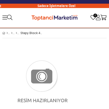
Sadece İşletmelere Özel
0
Stepy Black 4 lü %100 Mikrofiber Bez