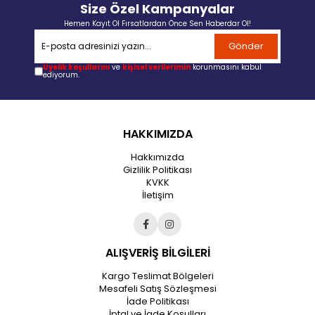
Size Özel Kampanyalar
Hemen Kayıt Ol Fırsatlardan Önce Sen Haberdar Ol!
Gönder
Üyelik koşullarını
ve
kişisel verilerimin
korunmasını kabul
ediyorum.
HAKKIMIZDA
Hakkımızda
Gizlilik Politikası
KVKK
İletişim
ALIŞVERİŞ BİLGİLERİ
Kargo Teslimat Bölgeleri
Mesafeli Satış Sözleşmesi
İade Politikası
İptal ve İade Koşulları